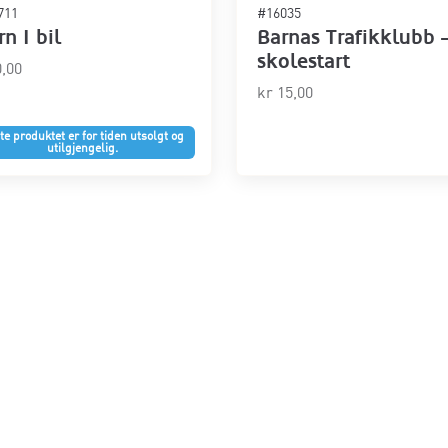
å
711
#16035
?
rn I bil
Barnas Trafikklubb 
»
skolestart
,00
a
kr
15,00
n
t
te produktet er for tiden utsolgt og
utilgjengelig.
a
l
l