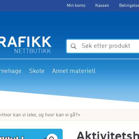
Min konto
Kassen
Betingels
NETTBUTIKK
rnehage
Skole
Annet materiell
 «Hvor kan vi leke, og hvor kan vi gå?»
Aktivitets