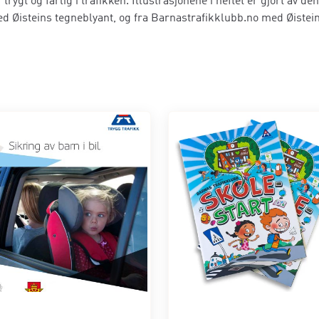
v
gt og farlig i trafikken. Illustrasjonene i heftet er gjort av de
i
ed Øisteins tegneblyant, og fra Barnastrafikklubb.no med Øistein
l
e
k
e
,
o
g
h
v
o
r
k
a
n
v
i
g