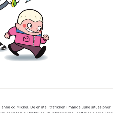
t
e
t
s
h
e
f
t
e
t
«
H
v
o
r
k
a
n
anna og Mikkel. De er ute i trafikken i mange ulike situasjoner. 