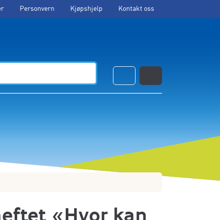
er
Personvern
Kjøpshjelp
Kontakt oss
Cart
Account
heftet «Hvor kan