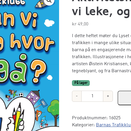
vi leke, o
kr
49,00
I dette heftet møter du Lyse
trafikken i mange ulike situa
barna på en engasjerende må
trafikken. Illustrasjonene i 
artisten Øistein Kristiansen,
tegneblyant, og fra Barnastr
På lager
A
-
+
k
t
i
Produktnummer:
16025
v
Kategorier:
Barnas Trafikkl
i