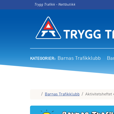
Skip to content
Skip to footer
Trygg Trafikk - Nettbutikk
Barnas Trafikklubb
Ba
Home
Barnas Trafikklubb
Aktivitetsheftet