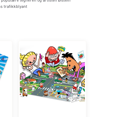
n populære tegneren og artisten Øistein
s trafikkblyant