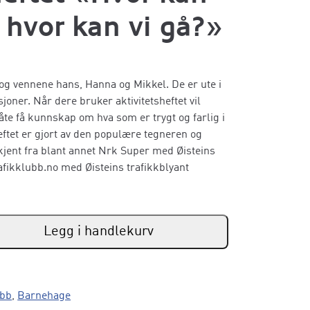
g hvor kan vi gå?»
t og vennene hans, Hanna og Mikkel. De er ute i
sjoner. Når dere bruker aktivitetsheftet vil
te få kunnskap om hva som er trygt og farlig i
heftet er gjort av den populære tegneren og
 kjent fra blant annet Nrk Super med Øisteins
afikklubb.no med Øisteins trafikkblyant
Legg i handlekurv
ubb
,
Barnehage