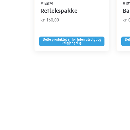
#16029
#15
Reflekspakke
Ba
kr
160,00
kr
0
Dette produktet er for tiden utsolgt og
Det
utilgjengelig.