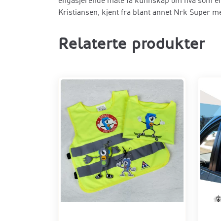
engasjerende måte få kunnskap om hva som er try
Kristiansen, kjent fra blant annet Nrk Super m
Relaterte produkter