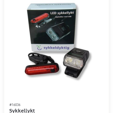
#16036
Sykkellykt