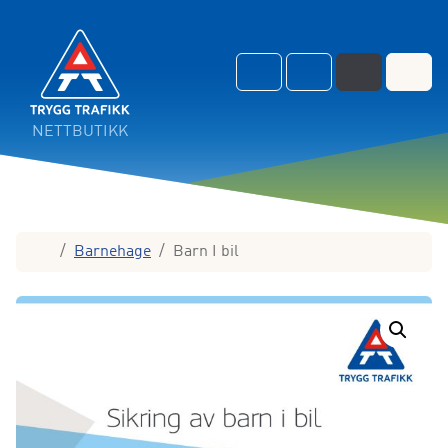
Skip to content
Skip to footer
Cart
Search
Account
Menu
NETTBUTIKK
Home
Barnehage
Barn I bil