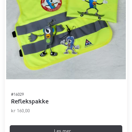
#16029
Reflekspakke
kr
160,00
Les mer