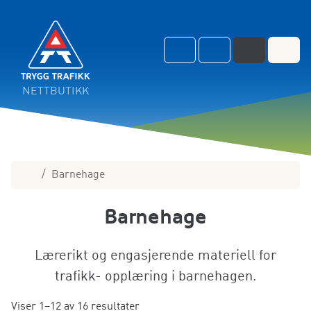
Skip to content
Skip to footer
Cart
Search
Account
Menu
NETTBUTIKK
Home
Barnehage
Barnehage
Lærerikt og engasjerende materiell for
trafikk- opplæring i barnehagen.
Viser 1–12 av 16 resultater