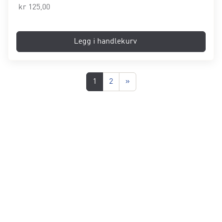
kr
125,00
Legg i handlekurv
1
2
»